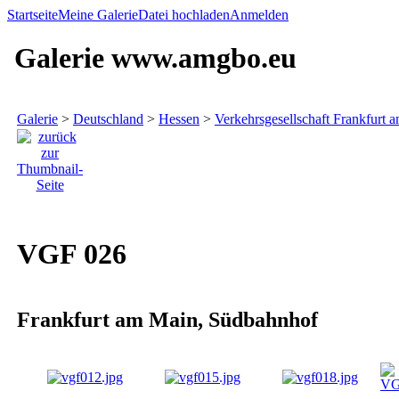
Startseite
Meine Galerie
Datei hochladen
Anmelden
Galerie www.amgbo.eu
Galerie
>
Deutschland
>
Hessen
>
Verkehrsgesellschaft Frankfurt 
VGF 026
Frankfurt am Main, Südbahnhof