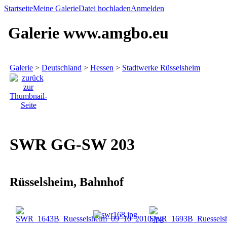
Startseite
Meine Galerie
Datei hochladen
Anmelden
Galerie www.amgbo.eu
Galerie
>
Deutschland
>
Hessen
>
Stadtwerke Rüsselsheim
SWR GG-SW 203
Rüsselsheim, Bahnhof