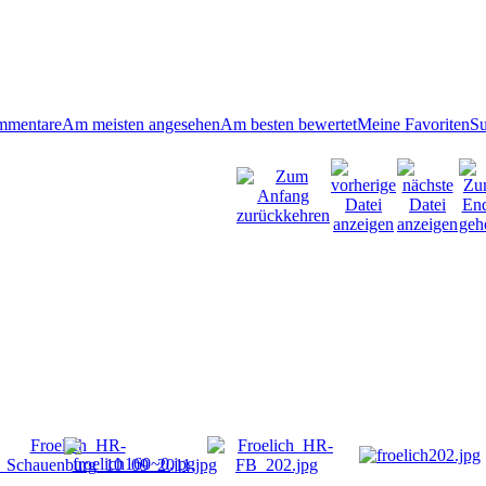
mmentare
Am meisten angesehen
Am besten bewertet
Meine Favoriten
S