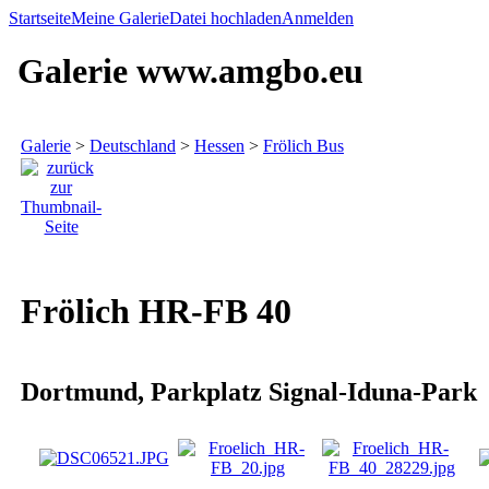
Startseite
Meine Galerie
Datei hochladen
Anmelden
Galerie www.amgbo.eu
Galerie
>
Deutschland
>
Hessen
>
Frölich Bus
Frölich HR-FB 40
Dortmund, Parkplatz Signal-Iduna-Park