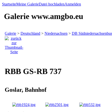
Startseite
Meine Galerie
Datei hochladen
Anmelden
Galerie www.amgbo.eu
Galerie
>
Deutschland
>
Niedersachsen
>
DB Südniedersachsenbu
RBB GS-RB 737
Goslar, Bahnhof