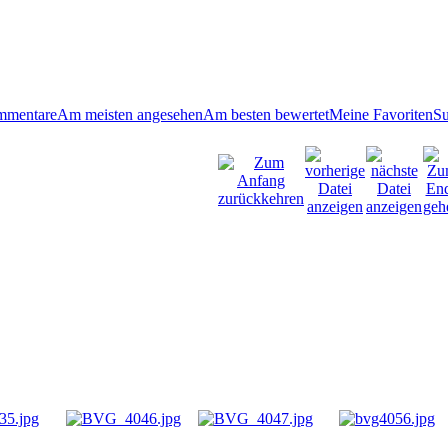
mmentare
Am meisten angesehen
Am besten bewertet
Meine Favoriten
S