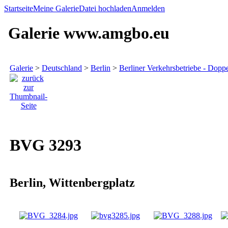
Startseite
Meine Galerie
Datei hochladen
Anmelden
Galerie www.amgbo.eu
Galerie
>
Deutschland
>
Berlin
>
Berliner Verkehrsbetriebe - Dopp
BVG 3293
Berlin, Wittenbergplatz