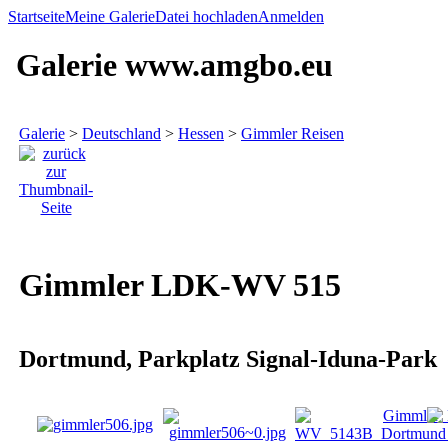
Startseite
Meine Galerie
Datei hochladen
Anmelden
Galerie www.amgbo.eu
Galerie
>
Deutschland
>
Hessen
>
Gimmler Reisen
Gimmler LDK-WV 515
Dortmund, Parkplatz Signal-Iduna-Park