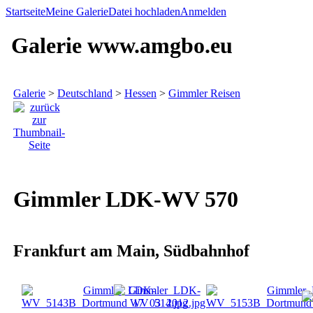
Startseite
Meine Galerie
Datei hochladen
Anmelden
Galerie www.amgbo.eu
Galerie
>
Deutschland
>
Hessen
>
Gimmler Reisen
Gimmler LDK-WV 570
Frankfurt am Main, Südbahnhof