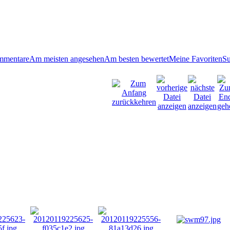
mmentare
Am meisten angesehen
Am besten bewertet
Meine Favoriten
S