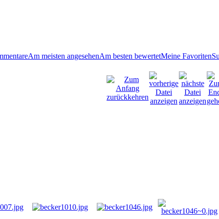
mmentare
Am meisten angesehen
Am besten bewertet
Meine Favoriten
S