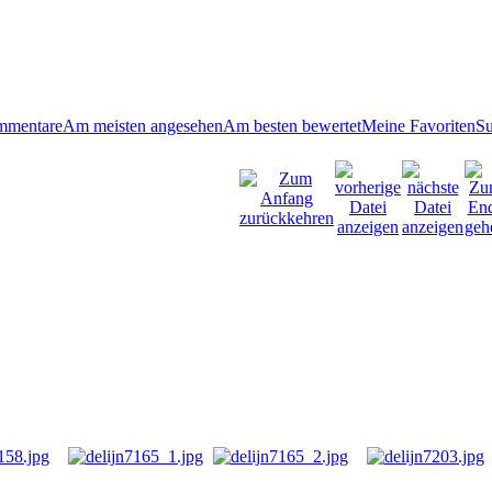
mmentare
Am meisten angesehen
Am besten bewertet
Meine Favoriten
S