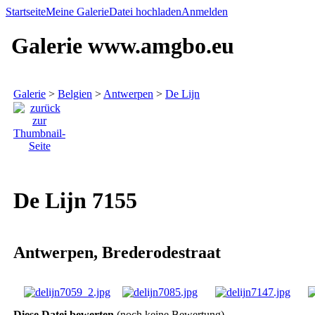
Startseite
Meine Galerie
Datei hochladen
Anmelden
Galerie www.amgbo.eu
Galerie
>
Belgien
>
Antwerpen
>
De Lijn
De Lijn 7155
Antwerpen, Brederodestraat
Diese Datei bewerten
(noch keine Bewertung)