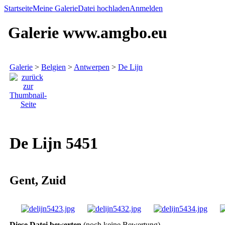
Startseite
Meine Galerie
Datei hochladen
Anmelden
Galerie www.amgbo.eu
Galerie
>
Belgien
>
Antwerpen
>
De Lijn
De Lijn 5451
Gent, Zuid
Diese Datei bewerten
(noch keine Bewertung)