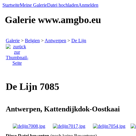
Startseite
Meine Galerie
Datei hochladen
Anmelden
Galerie www.amgbo.eu
Galerie
>
Belgien
>
Antwerpen
>
De Lijn
De Lijn 7085
Antwerpen, Kattendijkdok-Oostkaai
Diese Datei bewerten
(noch keine Bewertung)