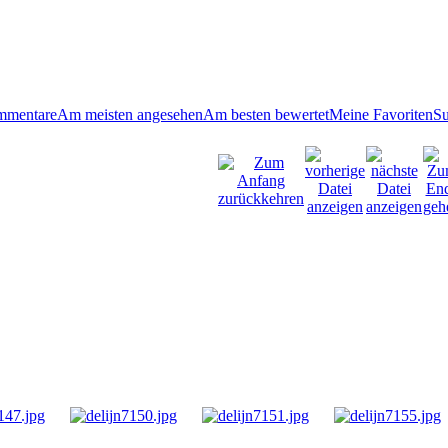
mmentare
Am meisten angesehen
Am besten bewertet
Meine Favoriten
S