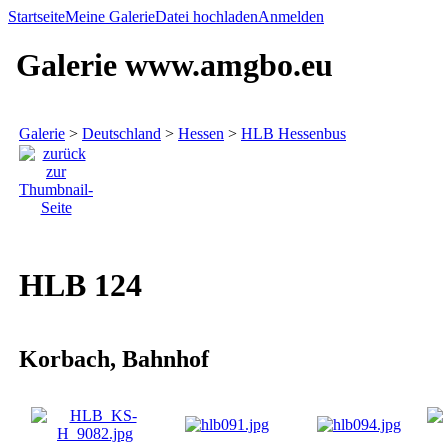
Startseite
Meine Galerie
Datei hochladen
Anmelden
Galerie www.amgbo.eu
Galerie
>
Deutschland
>
Hessen
>
HLB Hessenbus
HLB 124
Korbach, Bahnhof