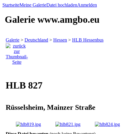
Startseite
Meine Galerie
Datei hochladen
Anmelden
Galerie www.amgbo.eu
Galerie
>
Deutschland
>
Hessen
>
HLB Hessenbus
HLB 827
Rüsselsheim, Mainzer Straße
Diese Datei bewerten
(noch keine Bewertung)