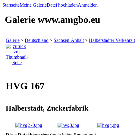
Startseite
Meine Galerie
Datei hochladen
Anmelden
Galerie www.amgbo.eu
Galerie
>
Deutschland
>
Sachsen-Anhalt
>
Halberstädter Verkehr
HVG 167
Halberstadt, Zuckerfabrik
Diese Datei bewerten
(noch keine Bewertung)