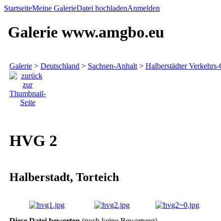
Startseite
Meine Galerie
Datei hochladen
Anmelden
Galerie www.amgbo.eu
Galerie
>
Deutschland
>
Sachsen-Anhalt
>
Halberstädter Verkehr
HVG 2
Halberstadt, Torteich
Diese Datei bewerten
(noch keine Bewertung)