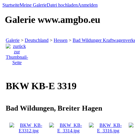
Startseite
Meine Galerie
Datei hochladen
Anmelden
Galerie www.amgbo.eu
Galerie
>
Deutschland
>
Hessen
>
Bad Wildunger Kraftwagenverkeh
BKW KB-E 3319
Bad Wildungen, Breiter Hagen