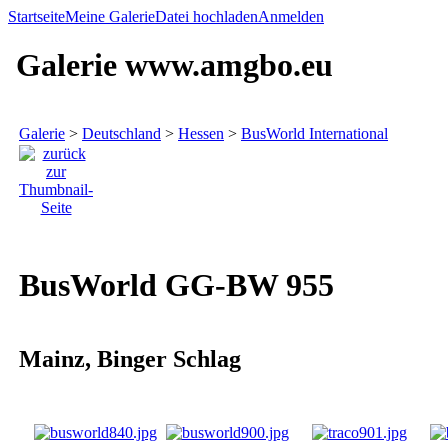
Startseite
Meine Galerie
Datei hochladen
Anmelden
Galerie www.amgbo.eu
Galerie
>
Deutschland
>
Hessen
>
BusWorld International
BusWorld GG-BW 955
Mainz, Binger Schlag