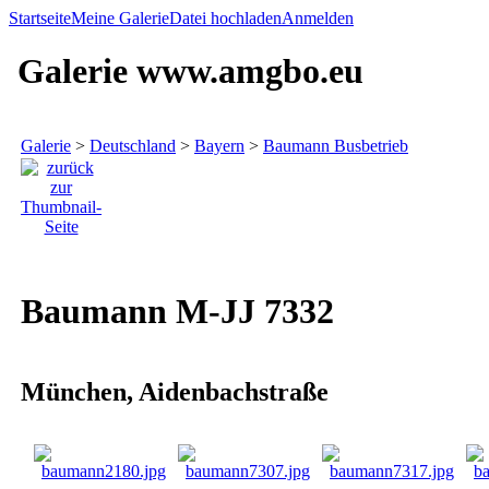
Startseite
Meine Galerie
Datei hochladen
Anmelden
Galerie www.amgbo.eu
Galerie
>
Deutschland
>
Bayern
>
Baumann Busbetrieb
Baumann M-JJ 7332
München, Aidenbachstraße