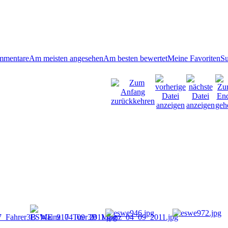
mmentare
Am meisten angesehen
Am besten bewertet
Meine Favoriten
S