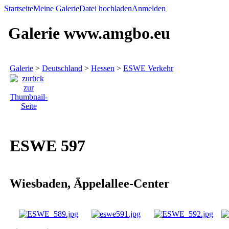
Startseite
Meine Galerie
Datei hochladen
Anmelden
Galerie www.amgbo.eu
Galerie
>
Deutschland
>
Hessen
>
ESWE Verkehr
ESWE 597
Wiesbaden, Äppelallee-Center