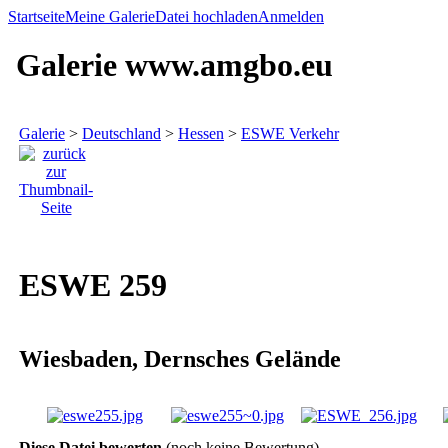
Startseite
Meine Galerie
Datei hochladen
Anmelden
Galerie www.amgbo.eu
Galerie
>
Deutschland
>
Hessen
>
ESWE Verkehr
ESWE 259
Wiesbaden, Dernsches Gelände
Diese Datei bewerten
(noch keine Bewertung)