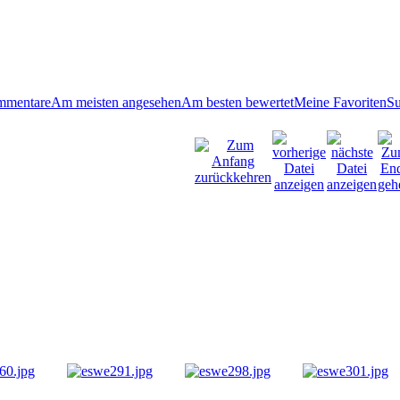
mmentare
Am meisten angesehen
Am besten bewertet
Meine Favoriten
S