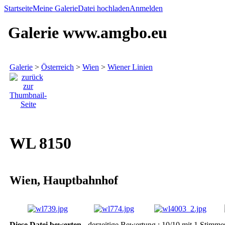
Startseite
Meine Galerie
Datei hochladen
Anmelden
Galerie www.amgbo.eu
Galerie
>
Österreich
>
Wien
>
Wiener Linien
WL 8150
Wien, Hauptbahnhof
Diese Datei bewerten
- derzeitige Bewertung : 10/10 mit 1 Stimme