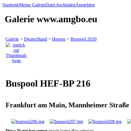
Startseite
Meine Galerie
Datei hochladen
Anmelden
Galerie www.amgbo.eu
Galerie
>
Deutschland
>
Hessen
>
Buspool 2020
Buspool HEF-BP 216
Frankfurt am Main, Mannheimer Straße
Diese Datei bewerten
(noch keine Bewertung)