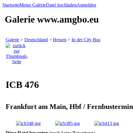
Startseite
Meine Galerie
Datei hochladen
Anmelden
Galerie www.amgbo.eu
Galerie
>
Deutschland
>
Hessen
>
In der City Bus
ICB 476
Frankfurt am Main, Hbf / Fernbustermin
Diese Datei bewerten
(noch keine Bewertung)