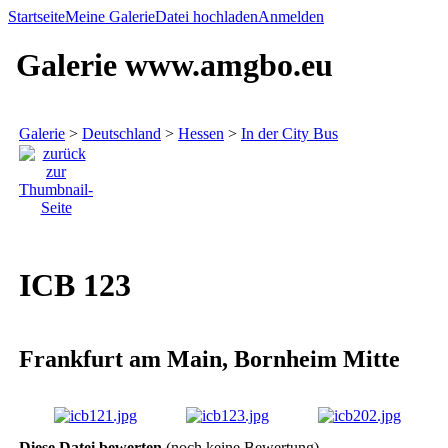
Startseite
Meine Galerie
Datei hochladen
Anmelden
Galerie www.amgbo.eu
Galerie
>
Deutschland
>
Hessen
>
In der City Bus
ICB 123
Frankfurt am Main, Bornheim Mitte
Diese Datei bewerten
(noch keine Bewertung)