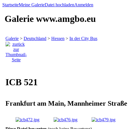
Startseite
Meine Galerie
Datei hochladen
Anmelden
Galerie www.amgbo.eu
Galerie
>
Deutschland
>
Hessen
>
In der City Bus
ICB 521
Frankfurt am Main, Mannheimer Straße
Diese Datei bewerten
(noch keine Bewertung)