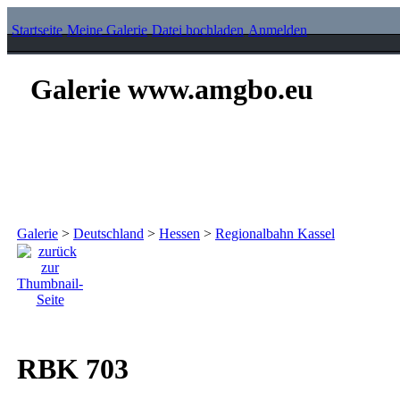
Startseite
Meine Galerie
Datei hochladen
Anmelden
Galerie www.amgbo.eu
Galerie
>
Deutschland
>
Hessen
>
Regionalbahn Kassel
RBK 703