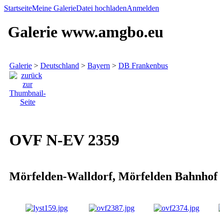
Startseite
Meine Galerie
Datei hochladen
Anmelden
Galerie www.amgbo.eu
Galerie
>
Deutschland
>
Bayern
>
DB Frankenbus
OVF N-EV 2359
Mörfelden-Walldorf, Mörfelden Bahnhof