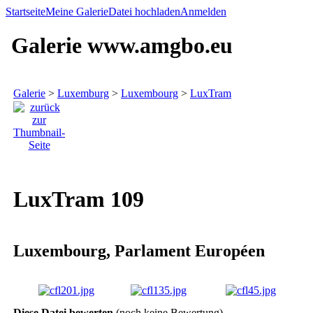
Startseite
Meine Galerie
Datei hochladen
Anmelden
Galerie www.amgbo.eu
Galerie
>
Luxemburg
>
Luxembourg
>
LuxTram
LuxTram 109
Luxembourg, Parlament Européen
Diese Datei bewerten
(noch keine Bewertung)