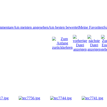
mmentare
Am meisten angesehen
Am besten bewertet
Meine Favoriten
S