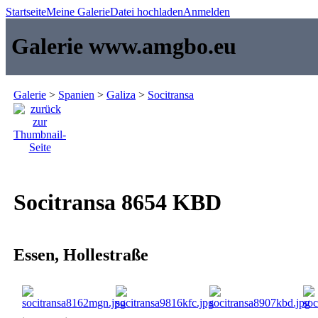
Startseite
Meine Galerie
Datei hochladen
Anmelden
Galerie www.amgbo.eu
Galerie
>
Spanien
>
Galiza
>
Socitransa
Socitransa 8654 KBD
Essen, Hollestraße