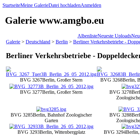
Startseite
Meine Galerie
Datei hochladen
Anmelden
Galerie www.amgbo.eu
Albenliste
Neueste Uploads
Neu
Galerie
>
Deutschland
>
Berlin
>
Berliner Verkehrsbetriebe - Dopp
Berliner Verkehrsbetriebe - Doppeldecke
BVG 3267
Berlin, Großer Stern
BVG 3268
Berlin, 
BVG 3277
Berlin, Großer Stern
BVG 3278
Ber
Zoologische
BVG 3285
Berlin, Bahnhof Zoologischer
BVG 3288
Ber
Garten
Zoologische
BVG 3293
Berlin, Wittenbergplatz
BVG 3294
Berlin