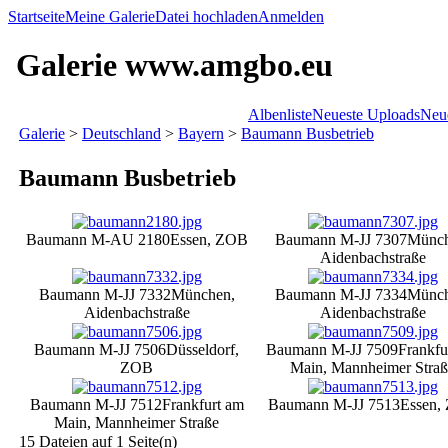
Startseite
Meine Galerie
Datei hochladen
Anmelden
Galerie www.amgbo.eu
Albenliste
Neueste Uploads
Neu
Galerie
>
Deutschland
>
Bayern
>
Baumann Busbetrieb
Baumann Busbetrieb
Baumann M-AU 2180
Essen, ZOB
Baumann M-JJ 7307
Münch
Aidenbachstraße
Baumann M-JJ 7332
München,
Baumann M-JJ 7334
Münch
Aidenbachstraße
Aidenbachstraße
Baumann M-JJ 7506
Düsseldorf,
Baumann M-JJ 7509
Frankfu
ZOB
Main, Mannheimer Straß
Baumann M-JJ 7512
Frankfurt am
Baumann M-JJ 7513
Essen,
Main, Mannheimer Straße
15 Dateien auf 1 Seite(n)