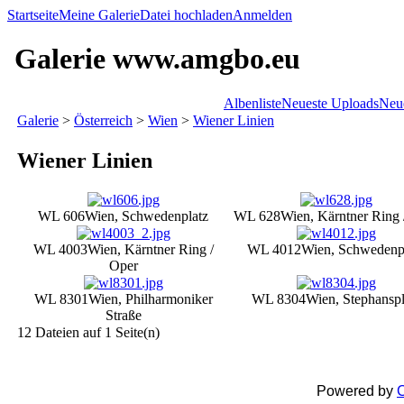
Startseite
Meine Galerie
Datei hochladen
Anmelden
Galerie www.amgbo.eu
Albenliste
Neueste Uploads
Neu
Galerie
>
Österreich
>
Wien
>
Wiener Linien
Wiener Linien
WL 606
Wien, Schwedenplatz
WL 628
Wien, Kärntner Ring 
WL 4003
Wien, Kärntner Ring /
WL 4012
Wien, Schwedenp
Oper
WL 8301
Wien, Philharmoniker
WL 8304
Wien, Stephanspl
Straße
12 Dateien auf 1 Seite(n)
Powered by
C