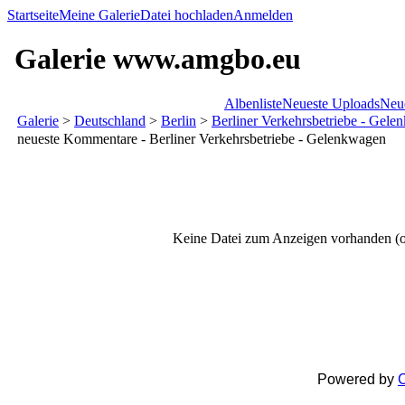
Startseite
Meine Galerie
Datei hochladen
Anmelden
Galerie www.amgbo.eu
Albenliste
Neueste Uploads
Neu
Galerie
>
Deutschland
>
Berlin
>
Berliner Verkehrsbetriebe - Gel
neueste Kommentare - Berliner Verkehrsbetriebe - Gelenkwagen
Keine Datei zum Anzeigen vorhanden (o
Powered by
C