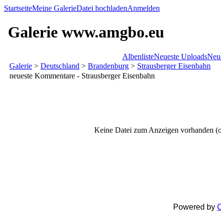
Startseite
Meine Galerie
Datei hochladen
Anmelden
Galerie www.amgbo.eu
Albenliste
Neueste Uploads
Neu
Galerie
>
Deutschland
>
Brandenburg
>
Strausberger Eisenbahn
neueste Kommentare - Strausberger Eisenbahn
Keine Datei zum Anzeigen vorhanden (o
Powered by
C