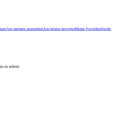
tare
Am meisten angesehen
Am besten bewertet
Meine Favoriten
Suche
um zu sehen)