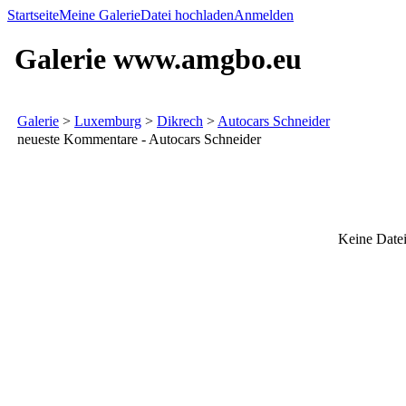
Startseite
Meine Galerie
Datei hochladen
Anmelden
Galerie www.amgbo.eu
Galerie
>
Luxemburg
>
Dikrech
>
Autocars Schneider
neueste Kommentare - Autocars Schneider
Keine Datei