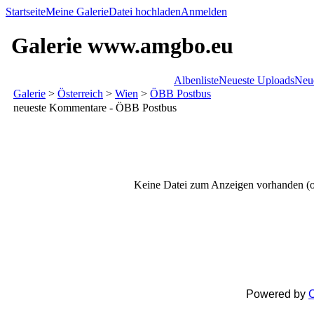
Startseite
Meine Galerie
Datei hochladen
Anmelden
Galerie www.amgbo.eu
Albenliste
Neueste Uploads
Neu
Galerie
>
Österreich
>
Wien
>
ÖBB Postbus
neueste Kommentare - ÖBB Postbus
Keine Datei zum Anzeigen vorhanden (o
Powered by
C