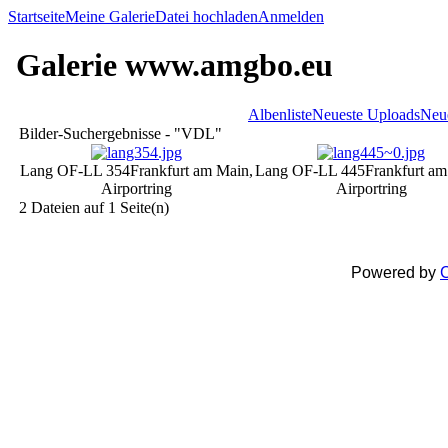
Startseite
Meine Galerie
Datei hochladen
Anmelden
Galerie www.amgbo.eu
Albenliste
Neueste Uploads
Neu
Bilder-Suchergebnisse - "VDL"
Lang OF-LL 354
Frankfurt am Main,
Lang OF-LL 445
Frankfurt am
Airportring
Airportring
2 Dateien auf 1 Seite(n)
Powered by
C