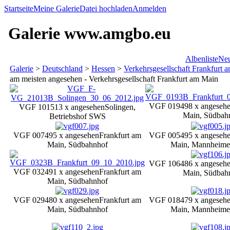
Startseite
Meine Galerie
Datei hochladen
Anmelden
Galerie www.amgbo.eu
Albenliste
Neu
Galerie
>
Deutschland
>
Hessen
>
Verkehrsgesellschaft Frankfurt 
am meisten angesehen - Verkehrsgesellschaft Frankfurt am Main
VGF 019
498 x angeseh
VGF 101
513 x angesehen
Solingen,
Main, Südbah
Betriebshof SWS
VGF 007
495 x angesehen
Frankfurt am
VGF 005
495 x angeseh
Main, Südbahnhof
Main, Mannheimer
VGF 106
486 x angeseh
VGF 032
491 x angesehen
Frankfurt am
Main, Südbah
Main, Südbahnhof
VGF 029
480 x angesehen
Frankfurt am
VGF 018
479 x angeseh
Main, Südbahnhof
Main, Mannheimer