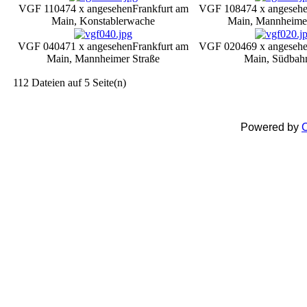
VGF 110
474 x angesehen
Frankfurt am
VGF 108
474 x angeseh
Main, Konstablerwache
Main, Mannheimer
VGF 040
471 x angesehen
Frankfurt am
VGF 020
469 x angeseh
Main, Mannheimer Straße
Main, Südbah
112 Dateien auf 5 Seite(n)
Powered by
C