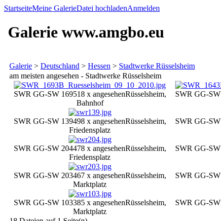
Startseite
Meine Galerie
Datei hochladen
Anmelden
Galerie www.amgbo.eu
Galerie
>
Deutschland
>
Hessen
>
Stadtwerke Rüsselsheim
am meisten angesehen - Stadtwerke Rüsselsheim
SWR GG-SW 169
518 x angesehen
Rüsselsheim,
SWR GG-SW 
Bahnhof
SWR GG-SW 139
498 x angesehen
Rüsselsheim,
SWR GG-SW 
Friedensplatz
SWR GG-SW 204
478 x angesehen
Rüsselsheim,
SWR GG-SW 
Friedensplatz
SWR GG-SW 203
467 x angesehen
Rüsselsheim,
SWR GG-SW 
Marktplatz
SWR GG-SW 103
385 x angesehen
Rüsselsheim,
SWR GG-SW 
Marktplatz
18 Dateien auf 1 Seite(n)