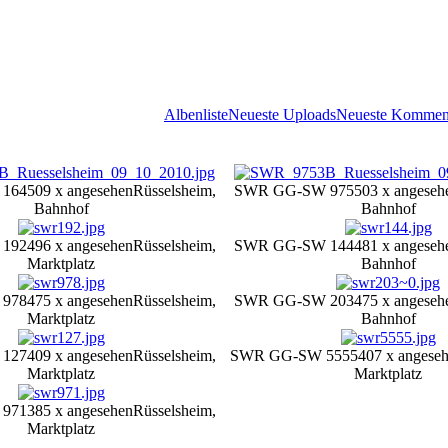
Albenliste
Neueste Uploads
Neueste Kommen
164
509 x angesehen
Rüsselsheim,
SWR GG-SW 975
503 x angeseh
Bahnhof
Bahnhof
192
496 x angesehen
Rüsselsheim,
SWR GG-SW 144
481 x angeseh
Marktplatz
Bahnhof
978
475 x angesehen
Rüsselsheim,
SWR GG-SW 203
475 x angeseh
Marktplatz
Bahnhof
127
409 x angesehen
Rüsselsheim,
SWR GG-SW 5555
407 x angese
Marktplatz
Marktplatz
971
385 x angesehen
Rüsselsheim,
Marktplatz