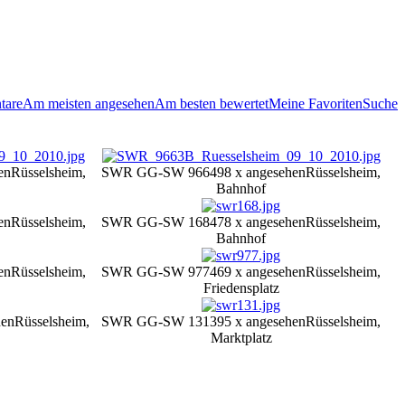
tare
Am meisten angesehen
Am besten bewertet
Meine Favoriten
Suche
en
Rüsselsheim,
SWR GG-SW 966
498 x angesehen
Rüsselsheim,
Bahnhof
en
Rüsselsheim,
SWR GG-SW 168
478 x angesehen
Rüsselsheim,
Bahnhof
en
Rüsselsheim,
SWR GG-SW 977
469 x angesehen
Rüsselsheim,
Friedensplatz
hen
Rüsselsheim,
SWR GG-SW 131
395 x angesehen
Rüsselsheim,
Marktplatz