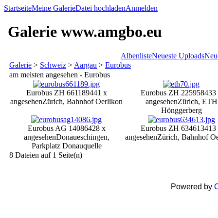
Startseite
Meine Galerie
Datei hochladen
Anmelden
Galerie www.amgbo.eu
Albenliste
Neueste Uploads
Neu
Galerie
>
Schweiz
>
Aargau
>
Eurobus
am meisten angesehen - Eurobus
Eurobus ZH 661189
441 x
Eurobus ZH 225958
433
angesehen
Zürich, Bahnhof Oerlikon
angesehen
Zürich, ETH
Hönggerberg
Eurobus AG 14086
428 x
Eurobus ZH 634613
413
angesehen
Donaueschingen,
angesehen
Zürich, Bahnhof Oe
Parkplatz Donauquelle
8 Dateien auf 1 Seite(n)
Powered by
C