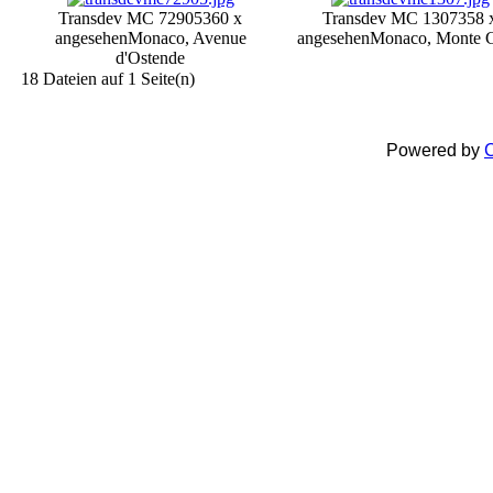
Transdev MC 72905
360 x
Transdev MC 1307
358 
angesehen
Monaco, Avenue
angesehen
Monaco, Monte C
d'Ostende
18 Dateien auf 1 Seite(n)
Powered by
C