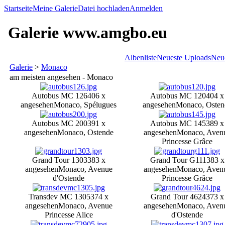
Startseite
Meine Galerie
Datei hochladen
Anmelden
Galerie www.amgbo.eu
Albenliste
Neueste Uploads
Neu
Galerie
>
Monaco
am meisten angesehen - Monaco
Autobus MC 126
406 x
Autobus MC 120
404 x
angesehen
Monaco, Spélugues
angesehen
Monaco, Osten
Autobus MC 200
391 x
Autobus MC 145
389 x
angesehen
Monaco, Ostende
angesehen
Monaco, Aven
Princesse Grâce
Grand Tour 1303
383 x
Grand Tour G111
383 x
angesehen
Monaco, Avenue
angesehen
Monaco, Aven
d'Ostende
Princesse Grâce
Transdev MC 1305
374 x
Grand Tour 4624
373 x
angesehen
Monaco, Avenue
angesehen
Monaco, Aven
Princesse Alice
d'Ostende