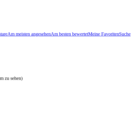
tare
Am meisten angesehen
Am besten bewertet
Meine Favoriten
Suche
um zu sehen)