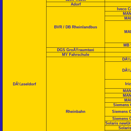
Adorf
Iveco 
MAN
MAN
BVR / DB Rheinlandbus
MAN
MB 
DGS GroÃŸraumtaxi
MY Fahrschule
DÃ¼
DÃ¼
Iri
DÃ¼sseldorf
MAN
MAN
MAN
Siemens 
Rheinbahn
Siemens 
Siemens 
Solaris newU
Solari