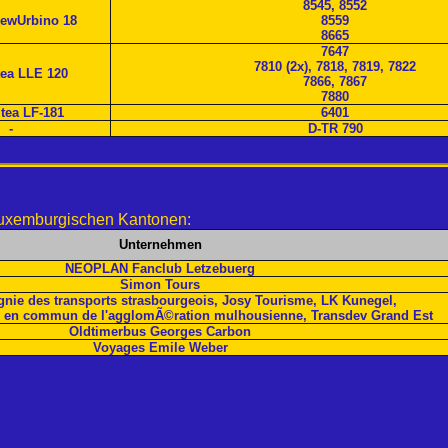
8545, 8552
newUrbino 18
8559
8665
7647
7810 (2x), 7818, 7819, 7822
tea LLE 120
7866, 7867
7880
tea LF-181
6401
-
D-TR 790
luxemburgischen Kantonen:
Unternehmen
NEOPLAN Fanclub Letzebuerg
Simon Tours
ie des transports strasbourgeois, Josy Tourisme, LK Kunegel,
ts en commun de l'agglomÃ©ration mulhousienne, Transdev Grand Est
Oldtimerbus Georges Carbon
Voyages Emile Weber