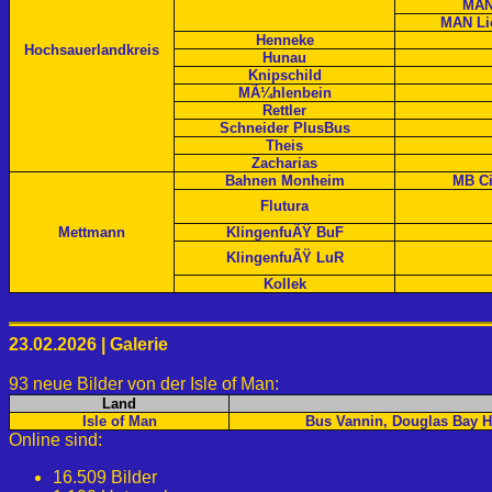
MAN
MAN Lio
Henneke
Hochsauerlandkreis
Hunau
Knipschild
MÃ¼hlenbein
Rettler
Schneider PlusBus
Theis
Zacharias
Bahnen Monheim
MB Ci
Flutura
Mettmann
KlingenfuÃŸ BuF
KlingenfuÃŸ LuR
Kollek
23.02.2026 | Galerie
93 neue Bilder von der Isle of Man:
Land
Isle of Man
Bus Vannin, Douglas Bay Ho
Online sind:
16.509 Bilder