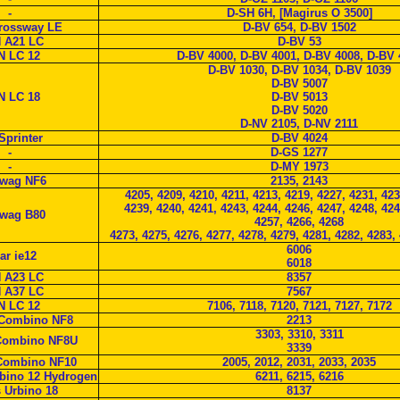
-
D-SH 6H, [Magirus O 3500]
Crossway LE
D-BV 654, D-BV 1502
 A21 LC
D-BV 53
 LC 12
D-BV 4000, D-BV 4001, D-BV 4008, D-BV 
D-BV 1030, D-BV 1034, D-BV 1039
D-BV 5007
 LC 18
D-BV 5013
D-BV 5020
D-NV 2105, D-NV 2111
Sprinter
D-BV 4024
-
D-GS 1277
-
D-MY 1973
wag NF6
2135, 2143
4205, 4209, 4210, 4211, 4213, 4219, 4227, 4231, 423
4239, 4240, 4241, 4243, 4244, 4246, 4247, 4248, 424
wag B80
4257, 4266, 4268
4273, 4275, 4276, 4277, 4278, 4279, 4281, 4282, 4283,
6006
zar ie12
6018
 A23 LC
8357
 A37 LC
7567
 LC 12
7106, 7118, 7120, 7121, 7127, 7172
Combino NF8
2213
3303, 3310, 3311
Combino NF8U
3339
Combino NF10
2005, 2012, 2031, 2033, 2035
rbino 12 Hydrogen
6211, 6215, 6216
s Urbino 18
8137