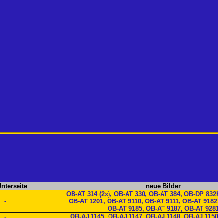
Unterseite
neue Bilder
OB-AT 314 (2x), OB-AT 330, OB-AT 384, OB-DP 832
-
OB-AT 1201, OB-AT 9110, OB-AT 9111, OB-AT 9182
OB-AT 9185, OB-AT 9187, OB-AT 928
-
OB-AJ 1145, OB-AJ 1147, OB-AJ 1148, OB-AJ 1150