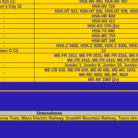
 A21 LC
HSK-NV 495, HSK-NV 497
n's City 12
HSK-NV 720
-
HSK-HT 923, HSK-HT 926, HSK-HT 939, HSK
-
HSK-HR 40H
-
HSK-KR 113
-
HSK-KO 57H (2x)
-
HSK-TX 840
-
HSK-MC 753
-
HSK-WT 344
-
HSK-Z 5400, HSK-Z 9200, HSK-Z 9300, HSK
taro G C2
13
ME-FR 1913, ME-FR 2031, ME-FR 2316, ME-F
-
ME-FR 2418, ME-FR 2419, ME-FR 252
-
Jumbo 3, Jumbo 8, Jumbo 10, Jumbo 
ME-CB 610, ME-FB 629, ME-IB 696, ME-MC 1035,
-
ME-RD 3009, ME-MC 4629
-
ME-AK 1060 (2x)
Unternehmen
rse Tram, Manx Electric Railway, Snaefell Mountain Railway, Tours Isle