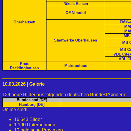
Niko's Reisen
OMNImobil
DÃ¼w
Oberhausen
MAN
MAN
MB 
Stadtwerke Oberhausen
MB C
MB Ci
VDL Citea
VDL Ci
Kreis
Metropolbus
Recklinghausen
10.03.2026 | Galerie
134 neue Bilder aus folgenden deutschen BundeslÃ¤ndern:
Bundesland [DE]
Hamburg [DE]
Online sind:
16.643 Bilder
1.190 Unternehmen
10 belgische Provinzen