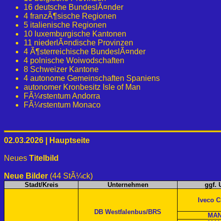
16 deutsche BundeslÃ¤nder
4 franzÃ¶sische Regionen
5 italienische Regionen
10 luxemburgische Kantonen
11 niederlÃ¤ndische Provinzen
4 Ã¶sterreichische BundeslÃ¤nder
4 polnische Woiwodschaften
8 Schweizer Kantone
4 autonome Gemeinschaften Spaniens
autonomer Kronbesitz Isle of Man
FÃ¼rstentum Andorra
FÃ¼rstentum Monaco
02.03.2026 | Hauptseite
Neues
Titelbild
Neue Bilder
(44 StÃ¼ck)
Stadt/Kreis
Unternehmen
ggf. 
Iveco 
DB Westfalenbus/BRS
MAN