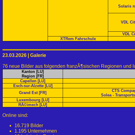
Solaris 
VDL Ci
VDL Ci
XTRem Fahrschule
23.03.2026 | Galerie
76 neue Bilder aus folgenden franzÃ¶sischen Regionen und 
Kanton [LU]
Region [FR]
Capellen [LU]
Esch-sur-Alzette [LU]
CTS Compagn
Grand Est [FR]
Solea - Transpor
Luxembourg [LU]
RÃ©imech [LU]
Online sind:
16.719 Bilder
1.195 Unternehmen