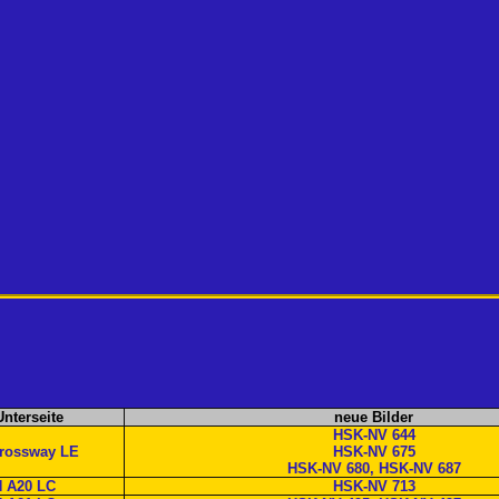
Unterseite
neue Bilder
HSK-NV 644
Crossway LE
HSK-NV 675
HSK-NV 680, HSK-NV 687
 A20 LC
HSK-NV 713