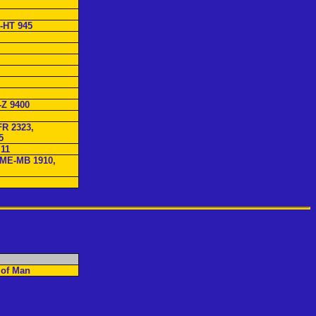
-HT 945
-Z 9400
R 2323,
5
11
 ME-MB 1910,
 of Man