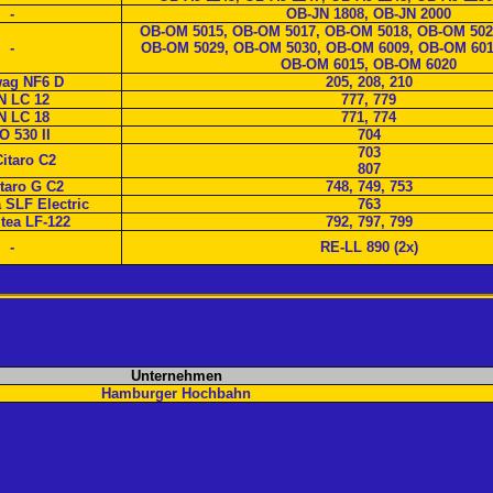
-
OB-JN 1808, OB-JN 2000
OB-OM 5015, OB-OM 5017, OB-OM 5018, OB-OM 502
-
OB-OM 5029, OB-OM 5030, OB-OM 6009, OB-OM 601
OB-OM 6015, OB-OM 6020
ag NF6 D
205, 208, 210
 LC 12
777, 779
 LC 18
771, 774
O 530 II
704
703
itaro C2
807
taro G C2
748, 749, 753
 SLF Electric
763
tea LF-122
792, 797, 799
-
RE-LL 890 (2x)
Unternehmen
Hamburger Hochbahn