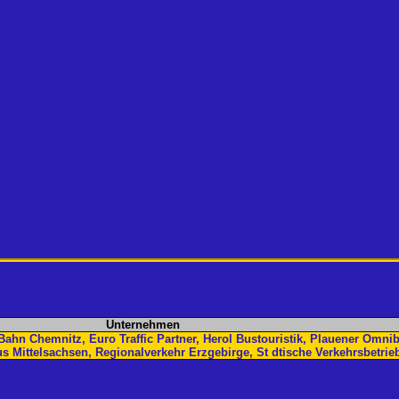
Unternehmen
Bahn Chemnitz, Euro Traffic Partner, Herol Bustouristik, Plauener Omnib
s Mittelsachsen, Regionalverkehr Erzgebirge, St dtische Verkehrsbetrie