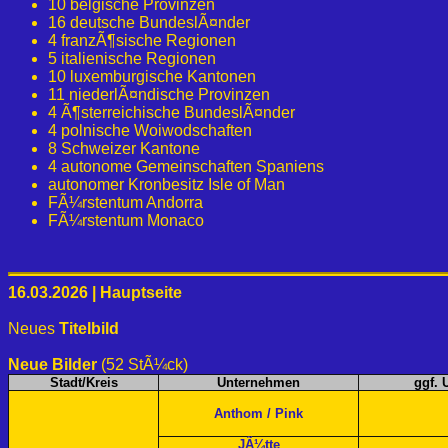
10 belgische Provinzen
16 deutsche BundeslÃ¤nder
4 franzÃ¶sische Regionen
5 italienische Regionen
10 luxemburgische Kantonen
11 niederlÃ¤ndische Provinzen
4 Ã¶sterreichische BundeslÃ¤nder
4 polnische Woiwodschaften
8 Schweizer Kantone
4 autonome Gemeinschaften Spaniens
autonomer Kronbesitz Isle of Man
FÃ¼rstentum Andorra
FÃ¼rstentum Monaco
16.03.2026 | Hauptseite
Neues
Titelbild
Neue Bilder
(52 StÃ¼ck)
Stadt/Kreis
Unternehmen
ggf. 
Anthom / Pink
JÃ¼tte