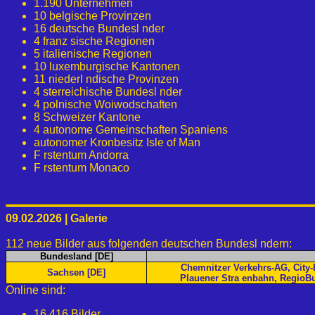
1.190 Unternehmen
10 belgische Provinzen
16 deutsche Bundesl nder
4 franz sische Regionen
5 italienische Regionen
10 luxemburgische Kantonen
11 niederl ndische Provinzen
4 sterreichische Bundesl nder
4 polnische Woiwodschaften
8 Schweizer Kantone
4 autonome Gemeinschaften Spaniens
autonomer Kronbesitz Isle of Man
F rstentum Andorra
F rstentum Monaco
09.02.2026 | Galerie
112 neue Bilder aus folgenden deutschen Bundesl ndern:
Bundesland [DE]
Chemnitzer Verkehrs-AG, City-
Sachsen [DE]
Plauener Stra enbahn, RegioBu
Online sind:
16.416 Bilder