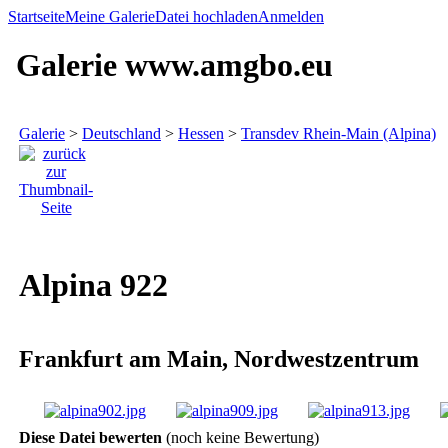
Startseite
Meine Galerie
Datei hochladen
Anmelden
Galerie www.amgbo.eu
Galerie
>
Deutschland
>
Hessen
>
Transdev Rhein-Main (Alpina)
Alpina 922
Frankfurt am Main, Nordwestzentrum
Diese Datei bewerten
(noch keine Bewertung)