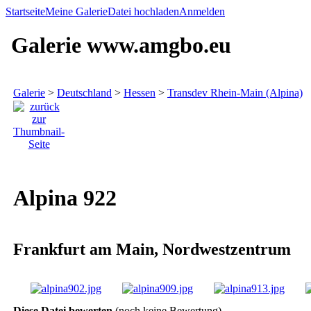
Startseite
Meine Galerie
Datei hochladen
Anmelden
Galerie www.amgbo.eu
Galerie
>
Deutschland
>
Hessen
>
Transdev Rhein-Main (Alpina)
Alpina 922
Frankfurt am Main, Nordwestzentrum
Diese Datei bewerten
(noch keine Bewertung)