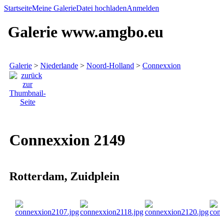
Startseite
Meine Galerie
Datei hochladen
Anmelden
Galerie www.amgbo.eu
Galerie
>
Niederlande
>
Noord-Holland
>
Connexxion
Connexxion 2149
Rotterdam, Zuidplein