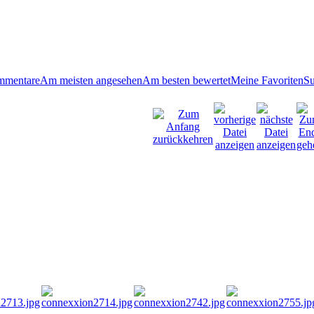
mmentare
Am meisten angesehen
Am besten bewertet
Meine Favoriten
S