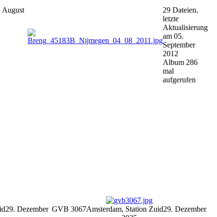
. August
29 Dateien,
letzte
Aktualisierung
am 05.
September
2012
Album 286
mal
aufgerufen
id
29. Dezember
GVB 3067
Amsterdam, Station Zuid
29. Dezember