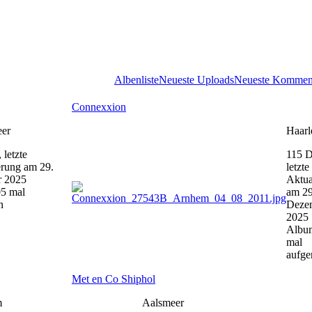
Albenliste
Neueste Uploads
Neueste Kommen
Connexxion
er
Haar
 letzte
115 D
erung am 29.
letzte
 2025
Aktua
5 mal
am 29
n
Deze
2025
Albu
mal
aufge
Met en Co Shiphol
m
Aalsmeer