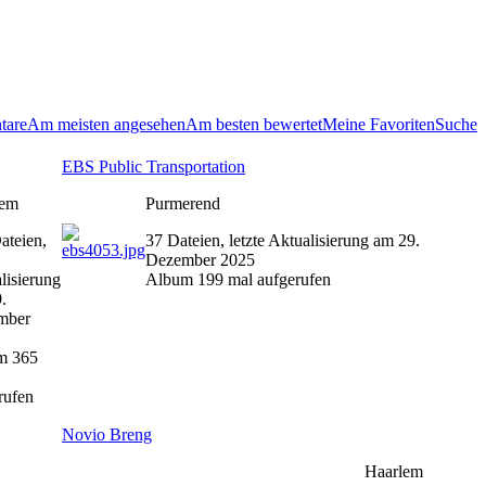
tare
Am meisten angesehen
Am besten bewertet
Meine Favoriten
Suche
EBS Public Transportation
lem
Purmerend
ateien,
37 Dateien, letzte Aktualisierung am 29.
Dezember 2025
lisierung
Album 199 mal aufgerufen
.
mber
m 365
rufen
Novio Breng
Haarlem