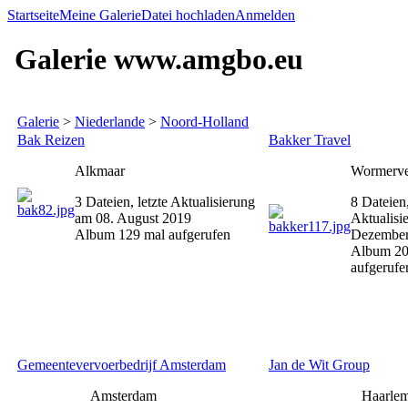
Startseite
Meine Galerie
Datei hochladen
Anmelden
Galerie www.amgbo.eu
Galerie
>
Niederlande
>
Noord-Holland
Bak Reizen
Bakker Travel
Alkmaar
Wormerve
3 Dateien, letzte Aktualisierung
8 Dateien,
am 08. August 2019
Aktualisi
Album 129 mal aufgerufen
Dezember
Album 20
aufgerufe
Gemeentevervoerbedrijf Amsterdam
Jan de Wit Group
Amsterdam
Haarle